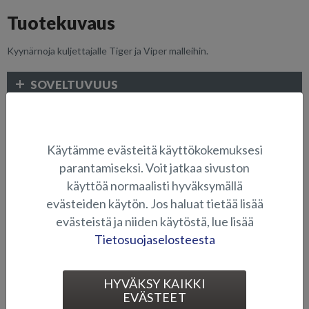
Tuotekuvaus
Kyynärnoja kuljettajalle Tiger ja Viper malleihin.
SOVELTUVUUS
KUVAGALLERIA
Käytämme evästeitä käyttökokemuksesi
parantamiseksi. Voit jatkaa sivuston
ELEKTRONIIKKA JA MUUT VARUSTEET
käyttöä normaalisti hyväksymällä
evästeiden käytön. Jos haluat tietää lisää
evästeistä ja niiden käytöstä, lue lisää
Tietosuojaselosteesta
HYVÄKSY KAIKKI
EVÄSTEET