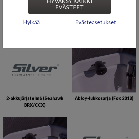
HYVÄKSY KAIKKI
EVÄSTEET
Hylkää
Evästeasetukset
2-akkujärjestelmä (Shark
2-akkujärjestelmä (Tiger)
BRX/CCX, Eagle BRX)
2-akkujärjstelmä (Seahawk
Abloy-lukkosarja (Fox 2018)
BRX/CCX)