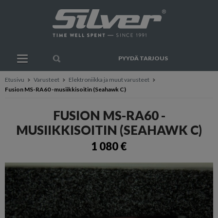
PYYDÄ TARJOUS
Etusivu
Varusteet
Elektroniikka ja muut varusteet
Fusion MS-RA60 -musiikkisoitin (Seahawk C)
FUSION MS-RA60 -
MUSIIKKISOITIN (SEAHAWK C)
1 080 €