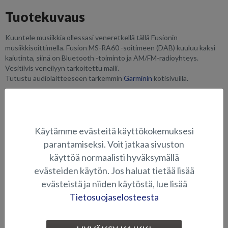
Tuotekuvaus
Kuuntele musiikkia ollessasi veneretkellä tällä Fusionin
musiikkisoittimella. Fusion MS-RA60 -soitimeen (DAB) kuuluu kaksi
kaiutinta, siinä on Bluetooth -toiminto ja AM/FM-radioyhteys.
Vesitiivis veneilyyn tarkoitettu malli.
Tutustu audiolaitteeseen tarkemmin
Garminin
kotisivuilla.
SOVELTUVUUS
KUVAGALLERIA
Käytämme evästeitä käyttökokemuksesi
parantamiseksi. Voit jatkaa sivuston
käyttöä normaalisti hyväksymällä
ELEKTRONIIKKA JA MUUT VARUSTEET
evästeiden käytön. Jos haluat tietää lisää
evästeistä ja niiden käytöstä, lue lisää
Tietosuojaselosteesta