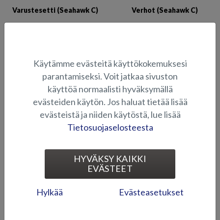
Varustesetti (Seahawk C)
Verhot (Seahawk C)
Käytämme evästeitä käyttökokemuksesi
parantamiseksi. Voit jatkaa sivuston
käyttöä normaalisti hyväksymällä
evästeiden käytön. Jos haluat tietää lisää
evästeistä ja niiden käytöstä, lue lisää
Weekend Pack - Seahawk
Äänimerkki (lasikuitumallit,
Cabin
Seahawk C)
Tietosuojaselosteesta
1
2
HYVÄKSY KAIKKI
EVÄSTEET
Hylkää
Evästeasetukset
PIKAHAKU