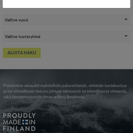
Pidätämme oikeudet mahdollisiin painovirheisiin, virheisiin tuotekuvissa
ja/tai virheelliseen tietoon johtuen teknisestä tai inhimillisestä virheestä,
sekä hinnanmuutoksiin ilman erillistä ilmoitusta.