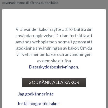
prydnadsdynor till förens dubbelbädd.
LÄMPLIGHET
Vi använder kakor i syfte att förbättra din
KAPELL
användarupplevelse. Du kan fortsätta att
använda webbplatsen normalt genom att
godkänna användningen av kakor. Om du
vill veta mer om kakor och användningen
av dem ska du läsa
Dataskyddsbeskrivningen.
GODKÄNN ALLA KAKOR
Akterkapell (Beaver BR)
Akterkapell (Eagle BR)
Jag godkänner inte
Inställningar för kakor