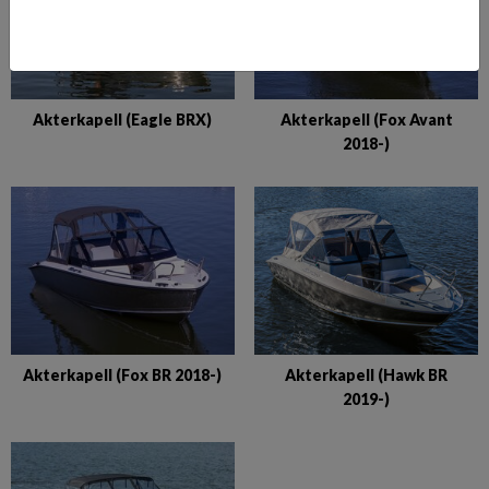
Akterkapell (Eagle BRX)
Akterkapell (Fox Avant
2018-)
Akterkapell (Fox BR 2018-)
Akterkapell (Hawk BR
2019-)