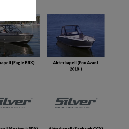
apell (Eagle BRX)
Akterkapell (Fox Avant
2018-)
pell (Seahawk BRX)
Akterkapell (Seahawk CCX)