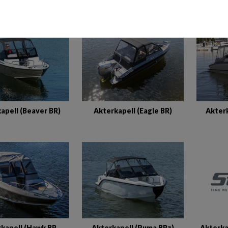
KAPELL
apell (Beaver BR)
Akterkapell (Eagle BR)
Akterk
Akterka
kapell (Hawk BR
Akterkapell (Puma BRz)