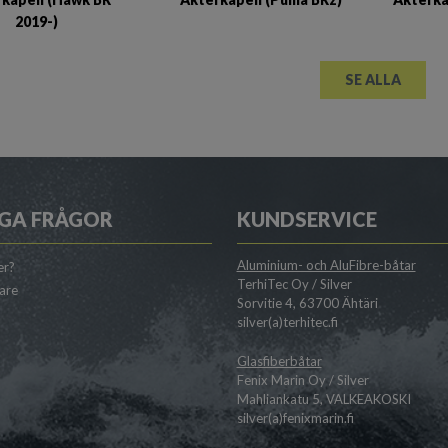
2019-)
SE ALLA
GA FRÅGOR
KUNDSERVICE
Aluminium- och AluFibre-båtar
er?
TerhiTec Oy / Silver
jare
Sorvitie 4, 63700 Ähtäri
silver(a)terhitec.fi
Glasfiberbåtar
Fenix Marin Oy / Silver
Mahliankatu 5, VALKEAKOSKI
silver(a)fenixmarin.fi