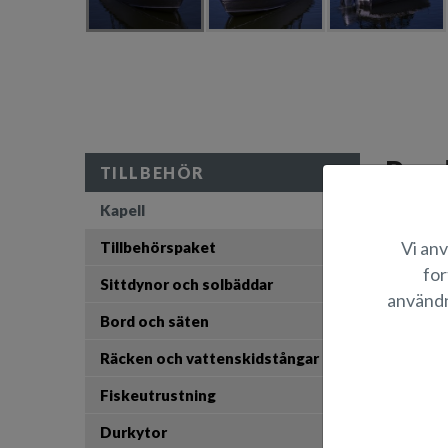
Prod
TILLBEHÖR
Kapell
Akterkape
Kapellet 
Vi anv
Tillbehörspaket
for
Sittdynor och solbäddar
L
användn
Bord och säten
B
Räcken och vattenskidstångar
Fiskeutrustning
Durkytor