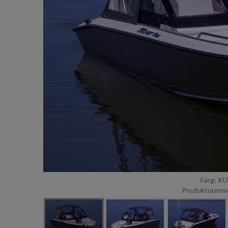
Färg: K
Produktnumm