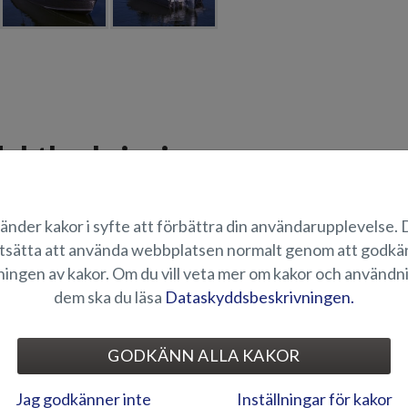
uktbeskrivning
ll till Fox BR -modellen. OBS! Passar endast årsmodell 2018-2022.
för Fox BR från och med årsmodell 2023 hittas under produktnummer K
änder kakor i syfte att förbättra din användarupplevelse.
tsätta att använda webbplatsen normalt genom att godk
ÄMPLIGHET
ingen av kakor. Om du vill veta mer om kakor och användn
dem ska du läsa
Dataskyddsbeskrivningen.
ILDGALLERI
GODKÄNN ALLA KAKOR
Jag godkänner inte
Inställningar för kakor