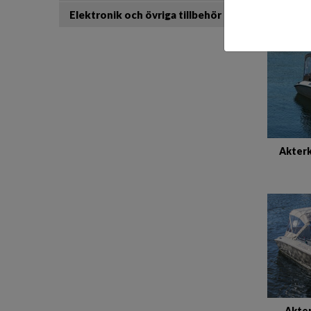
Elektronik och övriga tillbehör
Akterk
Akter