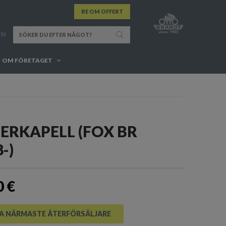
BE OM OFFERT
SI
OM FÖRETAGET
ERKAPELL (FOX BR
-)
0 €
A NÄRMASTE ÅTERFÖRSÄLJARE