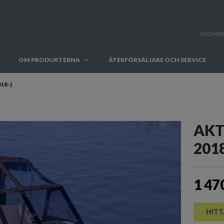
SUOMEK
OM PRODUKTERNA
ÅTERFÖRSÄLJARE OCH SERVICE
018-)
AKT
2018
1 47
HITT