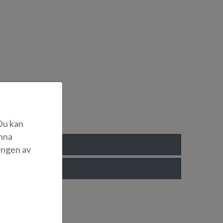
UO30087.
 Du kan
änna
ingen av