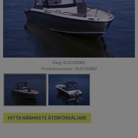
Färg: KUO30082
Produktnummer: KUO30082
HITTA NÄRMASTE ÅTERFÖRSÄLJARE