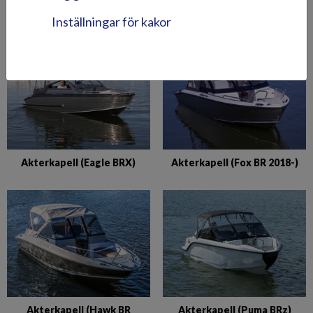
Akterkapell (Beaver BR)
Akterkapell (Eagle BR)
Inställningar för kakor
Akterkapell (Eagle BRX)
Akterkapell (Fox BR 2018-)
Akterkapell (Hawk BR
Akterkapell (Puma BRz)