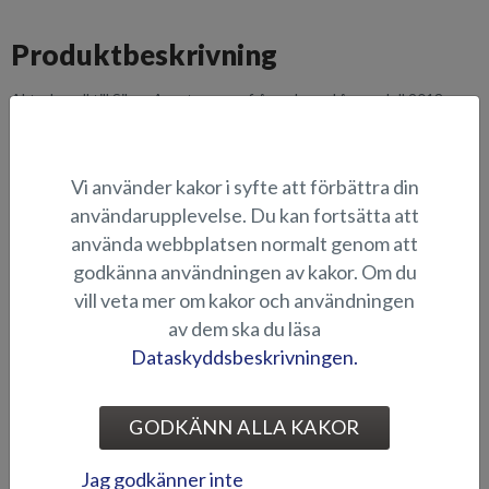
Produktbeskrivning
Akterkapell till Silver Avant, passar från och med årsmodell 2018.
LÄMPLIGHET
Vi använder kakor i syfte att förbättra din
BILDGALLERI
användarupplevelse. Du kan fortsätta att
använda webbplatsen normalt genom att
godkänna användningen av kakor. Om du
KAPELL
vill veta mer om kakor och användningen
av dem ska du läsa
Dataskyddsbeskrivningen.
GODKÄNN ALLA KAKOR
Jag godkänner inte