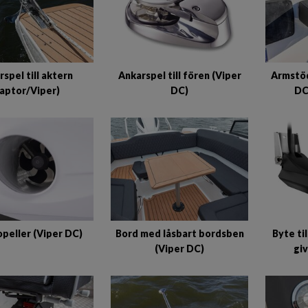
spel till aktern
Ankarspel till fören (Viper
Armstöd
Raptor/Viper)
DC)
DC
peller (Viper DC)
Bord med låsbart bordsben
Byte ti
(Viper DC)
giv