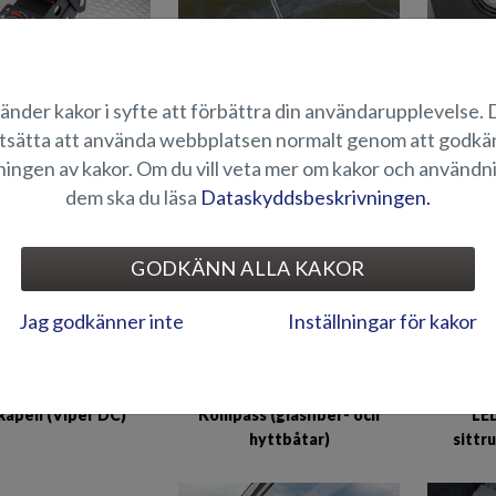
änder kakor i syfte att förbättra din användarupplevelse.
nde stolstativ, SB
Flaggstång (glasfiber- och
Fusion
tsätta att använda webbplatsen normalt genom att godk
Tiger/Viper)
hyttbåtar)
med tv
ingen av kakor. Om du vill veta mer om kakor och användn
dem ska du läsa
Dataskyddsbeskrivningen.
GODKÄNN ALLA KAKOR
Jag godkänner inte
Inställningar för kakor
LED
apell (Viper DC)
Kompass (glasfiber- och
sittr
hyttbåtar)