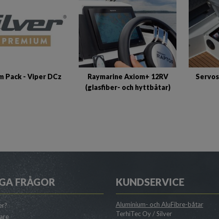
 Pack - Viper DCz
Raymarine Axiom+ 12RV
Servos
(glasfiber- och hyttbåtar)
GA FRÅGOR
KUNDSERVICE
Aluminium- och AluFibre-båtar
er?
TerhiTec Oy / Silver
jare