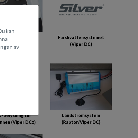
 Du kan
Färskvattensystemet
 MS-RA60N spelare
änna
(Viper DC)
å högtalare (Viper
ingen av
DC)
-belysning till
Landströmsystem
unnen (Viper DCz)
(Raptor/Viper DC)