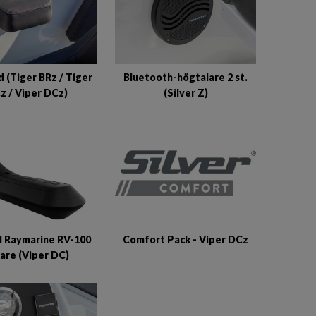
 (Tiger BRz / Tiger
Bluetooth-högtalare 2 st.
z / Viper DCz)
(Silver Z)
ll Raymarine RV-100
Comfort Pack - Viper DCz
are (Viper DC)