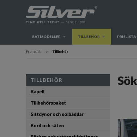
BÅTMODELLER
TILLBEHÖR
PRISLISTA
Framsida
Tillbehör
Sök
TILLBEHÖR
Kapell
Tillbehörspaket
Sittdynor och solbäddar
Bord och säten
Räcken och vattenskidstångar