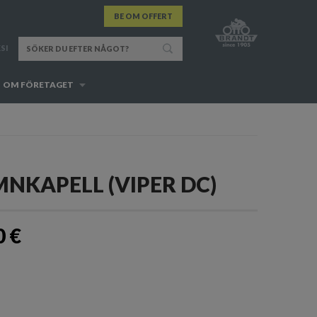
BE OM OFFERT
SI
OM FÖRETAGET
NKAPELL (VIPER DC)
0 €