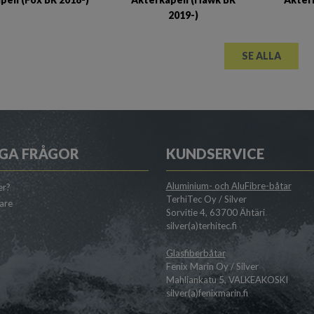
2019-)
SE ALLA
GA FRÅGOR
KUNDSERVICE
Aluminium- och AluFibre-båtar
er?
TerhiTec Oy / Silver
jare
Sorvitie 4, 63700 Ähtäri
silver(a)terhitec.fi
Glasfiberbåtar
Fenix Marin Oy / Silver
Mahliankatu 5, VALKEAKOSKI
silver(a)fenixmarin.fi