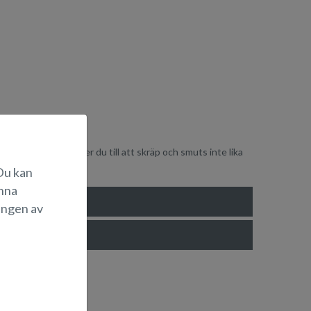
år vid bryggan, ser du till att skräp och smuts inte lika
 Du kan
änna
ingen av