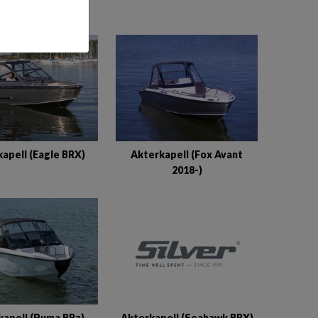
apell (Eagle BRX)
Akterkapell (Fox Avant
2018-)
Akterkapell (Seahawk BRX)
kapell (Puma BRz)