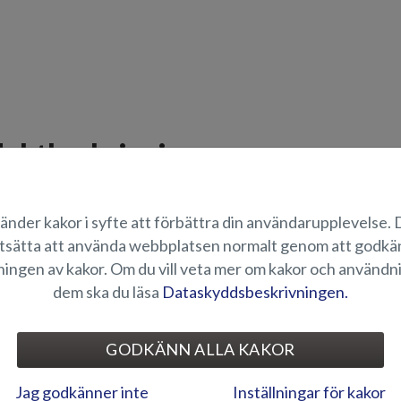
uktbeskrivning
 som passar Silver Viper DC. Genom att resa transportkapellet då båten st
sig in i båten.
änder kakor i syfte att förbättra din användarupplevelse.
tsätta att använda webbplatsen normalt genom att godk
ÄMPLIGHET
ingen av kakor. Om du vill veta mer om kakor och användn
dem ska du läsa
Dataskyddsbeskrivningen.
ILDGALLERI
GODKÄNN ALLA KAKOR
Jag godkänner inte
Inställningar för kakor