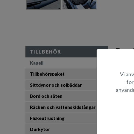
Prod
TILLBEHÖR
Kapell
Hamnkapell
enkelt tar 
Vi anv
Tillbehörspaket
for
Sittdynor och solbäddar
L
användn
Bord och säten
B
Räcken och vattenskidstångar
Fiskeutrustning
Durkytor