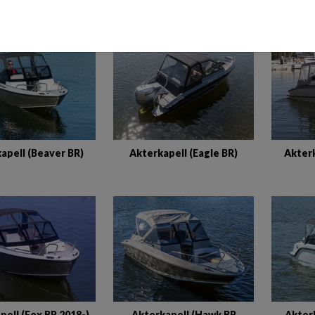
KAPELL
apell (Beaver BR)
Akterkapell (Eagle BR)
Akterk
pell (Fox BR 2018-)
Akterkapell (Hawk BR
Akter