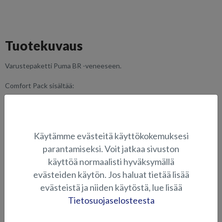
Tuotekuvaus
Varustepaketti Puma BR -veneeseen.
Comfort Pack sisältää:
Varustesetin kiinnitys- ja ankkurointitarpeilla
Peräkuomun
Takapenkin pehmusteet ja kyynärnorjat
Käytämme evästeitä käyttökokemuksesi
parantamiseksi. Voit jatkaa sivuston
SOVELTUVUUS
käyttöä normaalisti hyväksymällä
KUVAGALLERIA
evästeiden käytön. Jos haluat tietää lisää
evästeistä ja niiden käytöstä, lue lisää
Tietosuojaselosteesta
VARUSTEPAKETIT