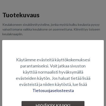
Tuotekuvaus
Keulakoneen sivukiinnitysteline, jonka myötä kulku keulasta pysyy
vaivattomana vaikka keulakone on asennettuna. Kiinnittyy toiseen
keulaknaapiin.
SOVELTUVUUS
KUVAGALLERIA
Käytämme evästeitä käyttökokemuksesi
parantamiseksi. Voit jatkaa sivuston
käyttöä normaalisti hyväksymällä
KALASTUSTARVIKKEET
evästeiden käytön. Jos haluat tietää lisää
evästeistä ja niiden käytöstä, lue lisää
Tietosuojaselosteesta
HYVÄKSY KAIKKI