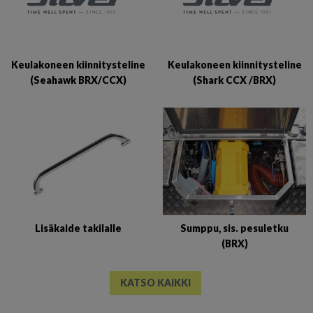
Keulakoneen kiinnitysteline
Keulakoneen kiinnitysteline
(Seahawk BRX/CCX)
(Shark CCX /BRX)
Lisäkaide takilalle
Sumppu, sis. pesuletku
(BRX)
KATSO KAIKKI