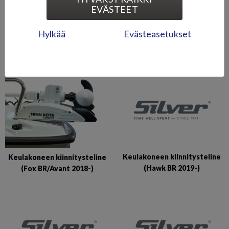
EVÄSTEET
Hylkää
Evästeasetukset
Keulakoneen kiinnitysteline
Keulakoneen kiinnitysteline
(Beaver BR)
(Eagle BR/BRX)
Keulakoneen kiinnitysteline
Keulakoneen kiinnitysteline
(Hawk BR 2019-)
(Fox BR/Avant 2018-)