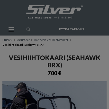
PYYDÄ TARJOUS
Etusivu
Varusteet
Kaiteet ja vesihiihtotangot
Vesihiihtokaari (Seahawk BRX)
VESIHIIHTOKAARI (SEAHAWK
BRX)
700 €