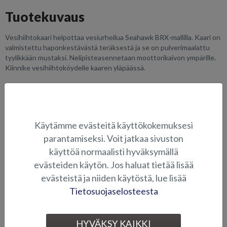
Tuotekuvaus
Vesihiihtokaari helpottaa vesiurheilua Seahawk BRX-mallilla. Kaari on
valmistettu haponkestävästä teräksestä ja se on pulverimaalattu
tyylikkään mustaksi. Nelipisteasennetaan moottorikaivon ympärille.
Kiinnike vesihiihtoköydelle kaaren yläpäässä.
SOVELTUVUUS
KUVAGALLERIA
Käytämme evästeitä käyttökokemuksesi
parantamiseksi. Voit jatkaa sivuston
käyttöä normaalisti hyväksymällä
KAITEET JA VESIHIIHTOTANGOT
evästeiden käytön. Jos haluat tietää lisää
evästeistä ja niiden käytöstä, lue lisää
Tietosuojaselosteesta
HYVÄKSY KAIKKI