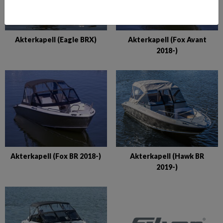
Akterkapell (Eagle BRX)
Akterkapell (Fox Avant
2018-)
Akterkapell (Fox BR 2018-)
Akterkapell (Hawk BR
2019-)