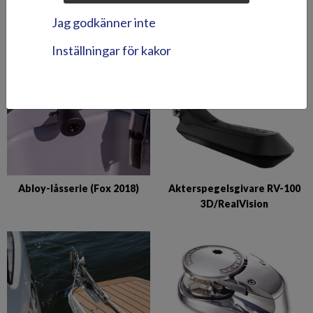
Abloy-låssats (Puma BRz)
Abloy-lås till
Jag godkänner inte
förvaringsutrymmen (Hawk
BR 2019-)
Inställningar för kakor
Abloy-låsserie (Fox 2018)
Akterspegelsgivare RV-100
3D/RealVision