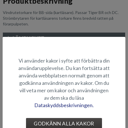
Produktbeskrivning
Vindrutetorkare för BB-sida (kartläsare). Passar Tiger BR och DC.
Strömbrytaren för kartläsarens torkare finns bredvid ratten på
förarpulpeten.
LÄMPLIGHET
BILDGALLERI
Vi använder kakor i syfte att förbättra din
användarupplevelse. Du kan fortsätta att
ELEKTRONIK OCH ÖVRIGA TILLBEHÖR
använda webbplatsen normalt genom att
godkänna användningen av kakor. Om du
vill veta mer om kakor och användningen
av dem ska du läsa
Dataskyddsbeskrivningen.
GODKÄNN ALLA KAKOR