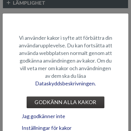
LÄMPLIGHET
ELEKTRONIK OCH ÖVRIGA TILLBEHÖR
Vi använder kakor i syfte att förbättra din
användarupplevelse. Du kan fortsätta att
använda webbplatsen normalt genom att
godkänna användningen av kakor. Om du
vill veta mer om kakor och användningen
av dem ska du läsa
Dataskyddsbeskrivningen.
Abloy-låssats (Puma BRz)
Abloy-lås till
förvaringsutrymmen (Hawk
BR 2019-)
GODKÄNN ALLA KAKOR
Jag godkänner inte
Inställningar för kakor