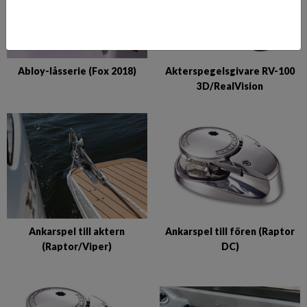
Abloy-låsserie (Fox 2018)
Akterspegelsgivare RV-100
3D/RealVision
Ankarspel till aktern
Ankarspel till fören (Raptor
(Raptor/Viper)
DC)