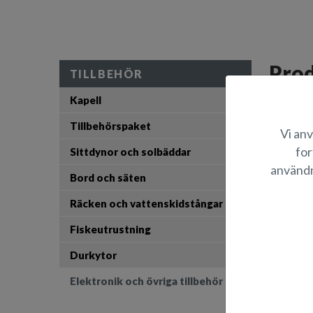
Prod
TILLBEHÖR
Kapell
LED-belysn
Tillbehörspaket
Vi anv
L
for
Sittdynor och solbäddar
användn
Bord och säten
Räcken och vattenskidstångar
Fiskeutrustning
Durkytor
Elektronik och övriga tillbehör