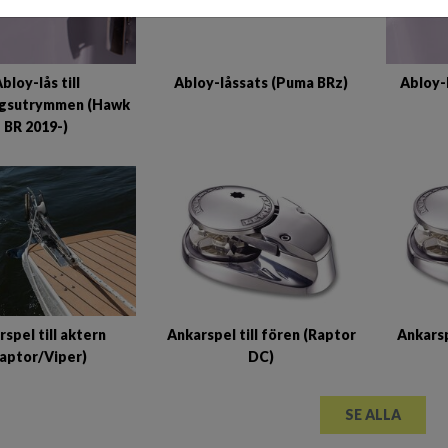
Abloy-låssats (Puma BRz)
bloy-lås till
Abloy-
ngsutrymmen (Hawk
BR 2019-)
spel till aktern
Ankarspel till fören (Raptor
Ankarsp
Raptor/Viper)
DC)
SE ALLA