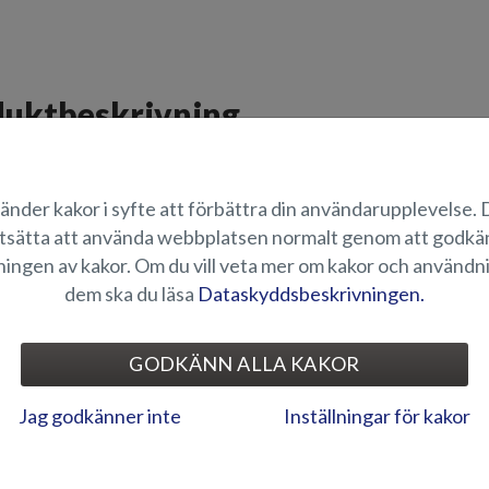
uktbeskrivning
ing till Tiger BR och Tiger DC-modellernas sittbrunn.
änder kakor i syfte att förbättra din användarupplevelse.
ÄMPLIGHET
tsätta att använda webbplatsen normalt genom att godk
ingen av kakor. Om du vill veta mer om kakor och användn
dem ska du läsa
Dataskyddsbeskrivningen.
ELEKTRONIK OCH ÖVRIG
GODKÄNN ALLA KAKOR
Jag godkänner inte
Inställningar för kakor