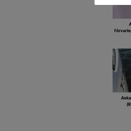
A
förvari
Ankar
(