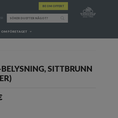
BE OM OFFERT
SI
OM FÖRETAGET
-BELYSNING, SITTBRUNN
ER)
€