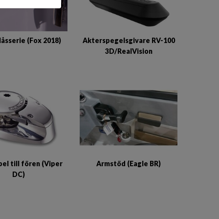
låsserie (Fox 2018)
Akterspegelsgivare RV-100
3D/RealVision
el till fören (Viper
Armstöd (Eagle BR)
DC)