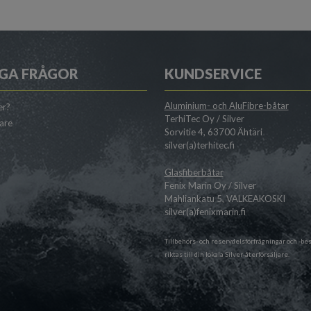
GA FRÅGOR
KUNDSERVICE
Aluminium- och AluFibre-båtar
er?
TerhiTec Oy / Silver
jare
Sorvitie 4, 63700 Ähtäri
silver(a)terhitec.fi
Glasfiberbåtar
Fenix Marin Oy / Silver
Mahliankatu 5, VALKEAKOSKI
silver(a)fenixmarin.fi
Tillbehörs- och reservdelsförfrågningar och -bes
riktas till din lokala
Silver-återförsäljare
.