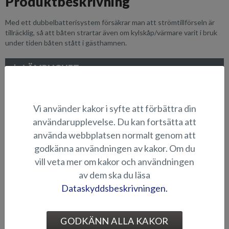
Produktbeskrivning
Med ett dubbelbatterisystem försäkrar man att strömtillförseln är
tillräcklig, så att båten strartar även om kylskåp/värmare varit i bruk
under tiden båten stått i gästhamnen.
LÄMPLIGHET
BILDGALLERI
Vi använder kakor i syfte att förbättra din
användarupplevelse. Du kan fortsätta att
ELEKTRONIK OCH ÖVRIGA TILLBEHÖR
använda webbplatsen normalt genom att
godkänna användningen av kakor. Om du
vill veta mer om kakor och användningen
av dem ska du läsa
Dataskyddsbeskrivningen.
GODKÄNN ALLA KAKOR