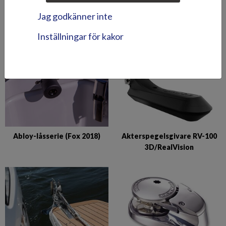
Abloy-låssats (Puma BRz)
Abloy-lås till
Jag godkänner inte
förvaringsutrymmen (Hawk
BR 2019-)
Inställningar för kakor
Abloy-låsserie (Fox 2018)
Akterspegelsgivare RV-100
3D/RealVision