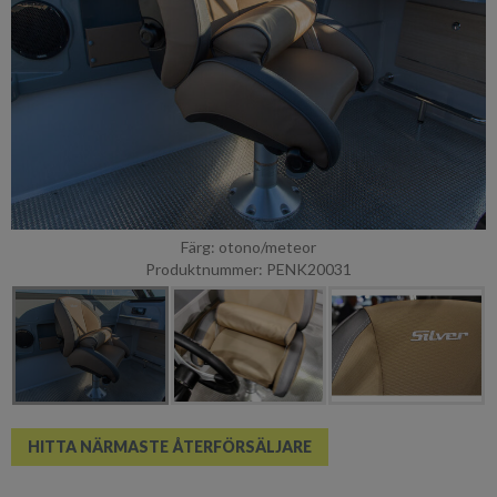
Färg: otono/meteor
Produktnummer: PENK20031
HITTA NÄRMASTE ÅTERFÖRSÄLJARE