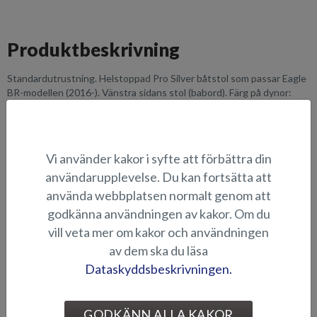
Produktbeskrivning
Standardutrustning. Helstoppad Pro Silver båtstol som passar Eagle
BR-modellen (2016-). Vänstra sidans stol (babord). Färg på dynor:
otono/meteor, 2016-.
BILDGALLERI
Vi använder kakor i syfte att förbättra din
användarupplevelse. Du kan fortsätta att
använda webbplatsen normalt genom att
BORD OCH SÄTEN
godkänna användningen av kakor. Om du
vill veta mer om kakor och användningen
av dem ska du läsa
Dataskyddsbeskrivningen.
GODKÄNN ALLA KAKOR