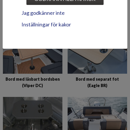
Bord m. bordsben (Tiger
Bord med bordsben
Jag godkänner inte
BR/DC, Puma BR)
(Seahawk BRX)
Inställningar för kakor
Bord med låsbart bordsben
Bord med separat fot
(Viper DC)
(Eagle BR)