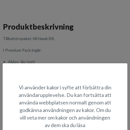
Produktbeskrivning
Tillbehörspaket till Hawk BR.
I Premium Pack ingår:
Abloy -lås (set)
Akterkapell
Akterns dynsats
Anodiserad och bruntonad aluminiumdurk
Flaggstång med fästen
Vi använder kakor i syfte att förbättra din
Förarens vindrutetorkare
användarupplevelse. Du kan fortsätta att
Förtöjningskit med förvaringsväska
använda webbplatsen normalt genom att
Raymarine Axiom+ 12 RV -kartplotter med CPT-S givare
Trimplan
godkänna användningen av kakor. Om du
vill veta mer om kakor och användningen
LÄMPLIGHET
av dem ska du läsa