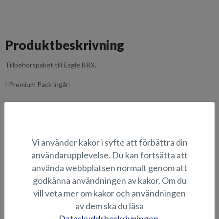
Produktbeskrivning
Tillbehörspaket till Eagle BRX.
I Premium Pack ingår:
Förtöjningskit med förvaringsväska
Flaggstång
Raymarine Axiom+ 12 RV -kartplotter med CPT-S givare
Tilläggsrad komfortstolar
Vi använder kakor i syfte att förbättra din
Akterkapell
Akterns dynsats
användarupplevelse. Du kan fortsätta att
Trimplan
använda webbplatsen normalt genom att
Vindrutetorkare
godkänna användningen av kakor. Om du
vill veta mer om kakor och användningen
LÄMPLIGHET
av dem ska du läsa
BILDGALLERI
Dataskyddsbeskrivningen.