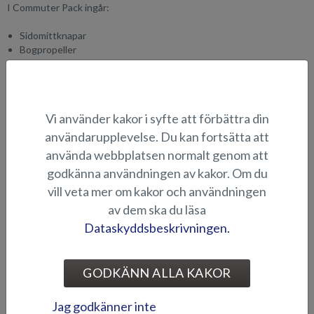
I Commuter Pack ingår:
Sidomittknapar
Bogpropeller
Värmare
LED-ljuspanel på framsidan av styrhytten
Trimplan
Arbetsljus i aktern
Vi använder kakor i syfte att förbättra din
användarupplevelse. Du kan fortsätta att
LÄMPLIGHET
använda webbplatsen normalt genom att
godkänna användningen av kakor. Om du
vill veta mer om kakor och användningen
TILLBEHÖRSPAKET
av dem ska du läsa
Dataskyddsbeskrivningen.
GODKÄNN ALLA KAKOR
Jag godkänner inte