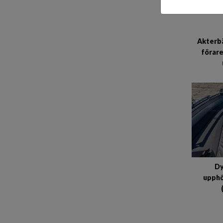
Akterbä
förar
Dy
upphö