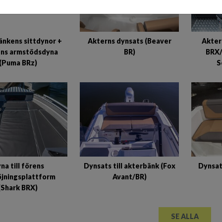
nkens sittdynor +
Akterns dynsats (Beaver
Akter
ens armstödsdyna
BR)
BRX/
(Puma BRz)
S
na till förens
Dynsats till akterbänk (Fox
Dynsat
jningsplattform
Avant/BR)
(Shark BRX)
SE ALLA