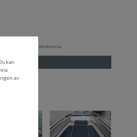
kyddar de egentliga sittdynorna.
 Du kan
änna
ingen av
OLBÄDDAR