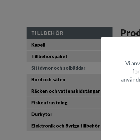
Prod
TILLBEHÖR
Kapell
Kajutans 
Tillbehörspaket
Vi anv
L
Sittdynor och solbäddar
for
användn
Bord och säten
Räcken och vattenskidstångar
Fiskeutrustning
Durkytor
Elektronik och övriga tillbehör