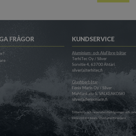
GA FRÅGOR
KUNDSERVICE
Aluminium- och AluFibre-båtar
er?
TerhiTec Oy / Silver
jare
Sorvitie 4, 63700 Ähtäri
silver(a)terhitec.fi
Glasfiberbåtar
Fenix Marin Oy / Silver
Mahliankatu 5, VALKEAKOSKI
silver(a)fenixmarin.fi
Tillbehörs- och reservdelsförfrågningar och -bes
riktas till din lokala
Silver-återförsäljare
.