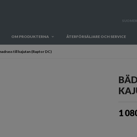
SUOMEK
OM PRODUKTERNA
ÅTERFÖRSÄLJARE OCH SERVICE
adrass till kajutan (Raptor DC)
BÄD
KAJ
1 08