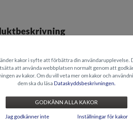
uktbeskrivning
bäddmadrass. Gör övernattningarna ännu bekvämare, samtidigt som du s
änder kakor i syfte att förbättra din användarupplevelse.
ÄMPLIGHET
tsätta att använda webbplatsen normalt genom att godk
ingen av kakor. Om du vill veta mer om kakor och användn
dem ska du läsa
Dataskyddsbeskrivningen.
SITTDYNOR OCH S
GODKÄNN ALLA KAKOR
Jag godkänner inte
Inställningar för kakor