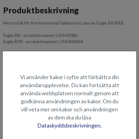
Produktbeskrivning
Motorställ för frontmonterad hjälpmotor, passar Eagle BR/BRX.
Eagle BR - produktnummer LISA40086
Eagle BRX - produktnummer LISA40086X
LÄMPLIGHET
BILDGALLERI
Vi använder kakor i syfte att förbättra din
användarupplevelse. Du kan fortsätta att
använda webbplatsen normalt genom att
FISKEUTRUSTNING
godkänna användningen av kakor. Om du
vill veta mer om kakor och användningen
av dem ska du läsa
Dataskyddsbeskrivningen.