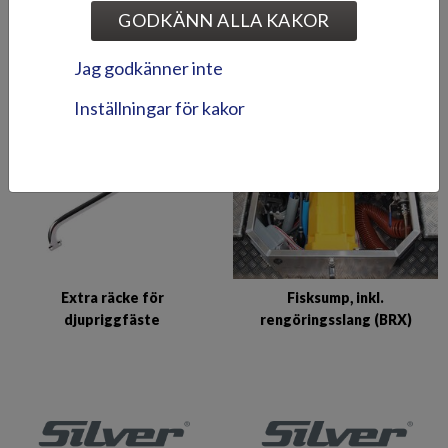
GODKÄNN ALLA KAKOR
Djupriggfäste (BRX/CCX)
Djupriggfäste, för
Jag godkänner inte
grabbräcke
Inställningar för kakor
Extra räcke för
Fisksump, inkl.
djupriggfäste
rengöringsslang (BRX)