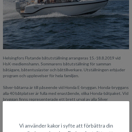
Helsingfors Flytande båtutställning arrangeras 15.-18.8.2019 vid
HsK-medlemshamn. Sommarens båtutställning för samman
båtägare, båtentusiaster och båttillverkare. Utställningen erbjuder
program och upplevelser för hela familjen.
Silver-båtarna är till påseende vid Honda E-bryggan. Honda-bryggans
alla 40 båtplatser är fulla med enastående, olika Honda-båtpaket. Vid
bryggan finns representerade ett brett urval av alla Silver
båtmodeller, X-serien i helaluminium, Y-serien i AluFibre och nyaste
Z-serien helt i glasfiber. Till påseende finns bl.a. favoritbåten denna
sommar, den helt förnyade Hawk BR samt Silvers genom tiderna
största båt, Raptor DC. Även Z-seriens övriga glasfiberbåtar Tiger
Vi använder kakor i syfte att förbättra din
BR och Tiger DC är utställda på mässan.