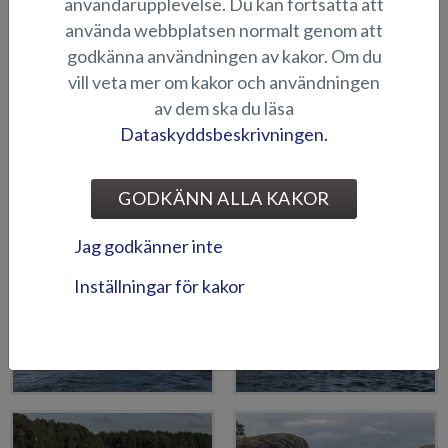
användarupplevelse. Du kan fortsätta att
använda webbplatsen normalt genom att
På plats finns som bekant även våra sakkunniga återförsäljare som
hjälper till att välja just det båtpaket som passar dina behov och
godkänna användningen av kakor. Om du
önskemål. Även fabrikens representanter finns på plats för att svara
vill veta mer om kakor och användningen
på eventuella frågor.
av dem ska du läsa
Välkommen på sensommarens mest intressanta båtevenemang!
Dataskyddsbeskrivningen.
Mer information om evenemanget på
www.uiva.fi
GODKÄNN ALLA KAKOR
Bildgalleri
Jag godkänner inte
Inställningar för kakor