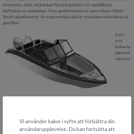
innersidor, durk, sittbänkar/förvaringslådor och uppfällbara
klaffsäten av aluminium. Även grabbräckena är utav robust 30mm
tjockt aluminiumrör. Av ergonomiska skäl är styrpulpeterna delvis av
glasfiber.
Kom
och
bekanta
dig med
våra nya
mångsysslare till monter 6h48 - öppethållningstiderna för
Helsingfors Vene 17 Båt -mässa hittar du
här
.
Vi använder kakor i syfte att förbättra din
Välkommen!
användarupplevelse. Du kan fortsätta att
Bildgalleri