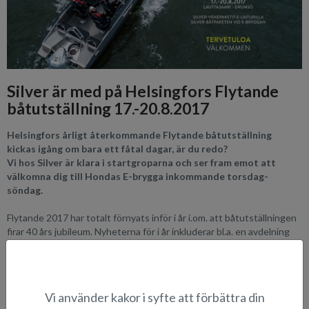
Silver är med på Helsingfors Flytande
båtutställning 17.-20.8.2017
Helsingfors årligt återkommande Flytande båtutställning
kickas igång om bara ett fåtal dagar, är du redo?
Vi hos Silver är klara i startgroparna och ser fram emot att
välkomna dig till Hondas E-brygga inkommande torsdag-
söndag.
Flytande 2017 har totalt förnyats inför i år i.om. att båtutställningen
firar 40 års jubileum. Nyheterna för i år inkluderar bl.a. en avdelning
med egen brygga som ägnas helt åt fiske och fiskeutrustning - vid
fiskebryggan ställs även ut ett antal fiskeutrustade båtar. Därtill
ordnas diverse uppvisningar, intressant personer intervjuas och
besökarna har även möjligheten att prova på t.ex. SUP-boarding. Ett
Vi använder kakor i syfte att förbättra din
evenemang för hela familjen!