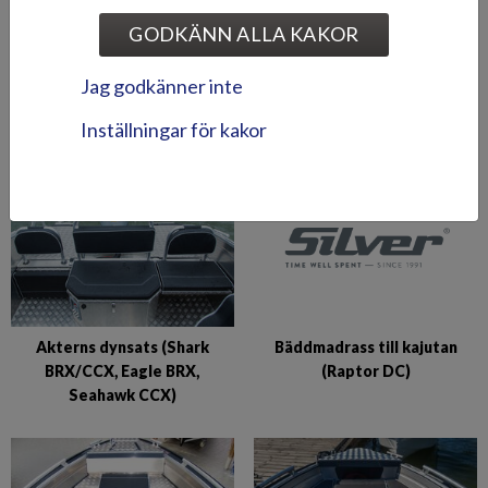
GODKÄNN ALLA KAKOR
Akterbänkens sittdynor +
Akterns dynsats (Beaver
Jag godkänner inte
förarens armstödsdyna
BR)
(Puma BRz)
Inställningar för kakor
Bäddmadrass till kajutan
Akterns dynsats (Shark
(Raptor DC)
BRX/CCX, Eagle BRX,
Seahawk CCX)