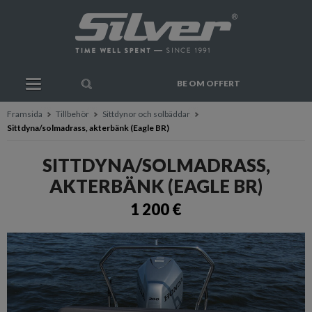
BE OM OFFERT
Framsida
Tillbehör
Sittdynor och solbäddar
Sittdyna/solmadrass, akterbänk (Eagle BR)
SITTDYNA/SOLMADRASS,
AKTERBÄNK (EAGLE BR)
1 200 €