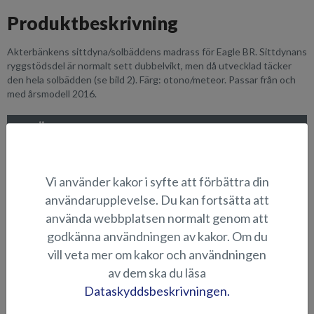
Produktbeskrivning
Akterbänkens sittdyna/solbäddens madrass för Eagle BR. Sittdynans
ryggstödsdel är normalt sett dubbelvikt, men då utvecklad täcker
den hela solbädden (se bild 2). Färg: otono/meteor. Passar från och
med årsmodell 2016.
LÄMPLIGHET
BILDGALLERI
Vi använder kakor i syfte att förbättra din
användarupplevelse. Du kan fortsätta att
SITTDYNOR OCH SOLBÄDDAR
använda webbplatsen normalt genom att
godkänna användningen av kakor. Om du
vill veta mer om kakor och användningen
av dem ska du läsa
Dataskyddsbeskrivningen.