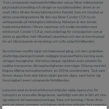
Trots utmanande marknadsförhållanden satsar Silver målmedvetet
på produktutveckling och design av nya båtmodeller, drivet av en
stark tilltro till den finska båtindustrins framtid. Som ett resultat av
detta utvecklingsarbete får den nya Silver Condor CCX nu sin
världspremiär på Helsingfors båtmässa. Nyheten är den tionde
helaluminiumbåten i Silvers repertoar och tredje modellen med
mittkonsol. Condor CCX är, med undantag för styrpulpeten som är
delvis av glasfiber, helt tillverkad i aluminium och den är konstruerad
för att tåla krävande användning och tuffa väderförhållanden.
Skrovformen medför mjuk och balanserad gång, och den i praktiken
obefintliga planingströskeln möjliggör bränsleeffektiv körning även
vid lägre hastigheter. Vid behov lämpar sig båten även utmärkt för
snabba transporter, då topphastigheten överstiger 50 knop med det
högsta tillåtna motoralternativet, en 350 hk utombordare. Tack vare
förens skarpa form skär båten mjukt genom vågor, samt beter sig
förutsägbart även i utmanande förhållanden.
Layouten med en bred mittkonsol erbjuder rejäla öppna ytor för
transport av stora eller långa laster, samtidigt som det är lätt att röra
sig ombord vid hamnmanövreringar, fiske och lastning. I fören finns
gott om öppet utrymme, och bakom vindrutan erbjuder fyra separata