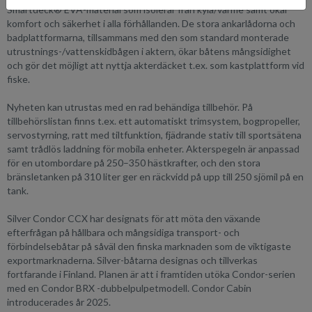
Smartdeck® EVA-material som isolerar från kyla/värme samt ökar
komfort och säkerhet i alla förhållanden. De stora ankarlådorna och
badplattformarna, tillsammans med den som standard monterade
utrustnings-/vattenskidbågen i aktern, ökar båtens mångsidighet
och gör det möjligt att nyttja akterdäcket t.ex. som kastplattform vid
fiske.
Nyheten kan utrustas med en rad behändiga tillbehör. På
tillbehörslistan finns t.ex. ett automatiskt trimsystem, bogpropeller,
servostyrning, ratt med tiltfunktion, fjädrande stativ till sportsätena
samt trådlös laddning för mobila enheter. Akterspegeln är anpassad
för en utombordare på 250–350 hästkrafter, och den stora
bränsletanken på 310 liter ger en räckvidd på upp till 250 sjömil på en
tank.
Silver Condor CCX har designats för att möta den växande
efterfrågan på hållbara och mångsidiga transport- och
förbindelsebåtar på såväl den finska marknaden som de viktigaste
exportmarknaderna. Silver-båtarna designas och tillverkas
fortfarande i Finland. Planen är att i framtiden utöka Condor-serien
med en Condor BRX -dubbelpulpetmodell. Condor Cabin
introducerades år 2025.