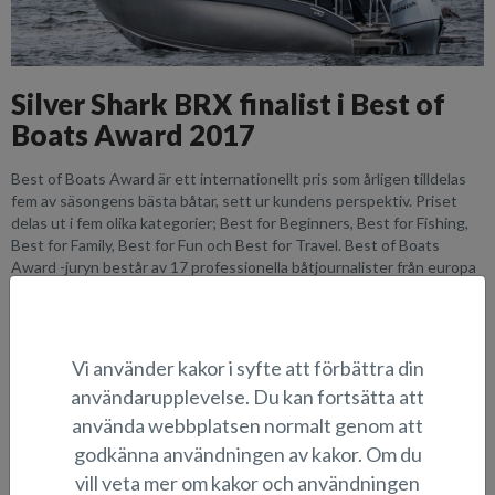
Silver Shark BRX finalist i Best of
Boats Award 2017
Best of Boats Award är ett internationellt pris som årligen tilldelas
fem av säsongens bästa båtar, sett ur kundens perspektiv. Priset
delas ut i fem olika kategorier; Best for Beginners, Best for Fishing,
Best for Family, Best for Fun och Best for Travel. Best of Boats
Award -juryn består av 17 professionella båtjournalister från europa
som provkört hela 585 olika båtmodeller för att hitta de ur
konsumentens perspektiv sett bästa båtarna som för närvarande
finns tillgängliga på den europeiska marknaden.
Vi använder kakor i syfte att förbättra din
Vi är ytterst stolta över att kunna meddela att vår nyhetsmodell för
användarupplevelse. Du kan fortsätta att
2017, Shark BRX, har tagit sig till final i kategorin Best for Fishing (=
bästa båt för fritidsfiskare). Shark BRX tävlar emot tre andra
använda webbplatsen normalt genom att
båtmodeller i fiskebåtskategorin, och konkurransen är stenhård.
godkänna användningen av kakor. Om du
Vinnarna i de fem olika kategorierna utses i november på tyska Berlin
vill veta mer om kakor och användningen
Boot & Fun -båtmässan.