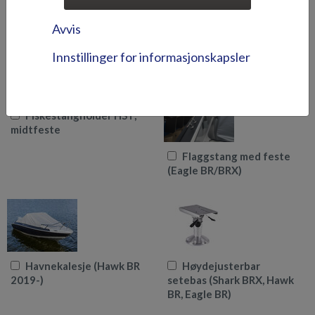
(Hawk BR 2019-/Shark
frontmontert elmotor
CCX 2021-)
(Hawk BR 2019-)
Avvis
Innstillinger for informasjonskapsler
Fiskestangholder HST,
midtfeste
Flaggstang med feste
(Eagle BR/BRX)
Havnekalesje (Hawk BR
Høydejusterbar
2019-)
setebas (Shark BRX, Hawk
BR, Eagle BR)