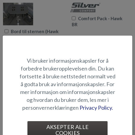
Comfort Pack - Hawk
BR
Bord til sternen (Hawk
BR 2019-)
Vi bruker informasjonskapsler for å
forbedre brukeropplevelsen din. Du kan
fortsette å bruke nettstedet normalt ved
DAB-modul for
Ekstra rekke for
å godta bruk av informasjonskapsler. For
musikkspiller (Hawk BR
dypriggfeste
2019-)
mer informasjon om informasjonskapsler
og hvordan du bruker dem, les mer i
personvernerklæringen
Privacy Policy.
AKSEPTER ALLE
Fenderlist, nedre
Feste for
COOKIES