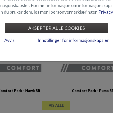
masjonskapsler. For mer informasjon om informasjonskaps
n du bruker dem, les mer i personvernerklæringen
Privacy
omfort Pack - Eagle BR
Comfort Pack - Eagle B
AKSEPTER ALLE COOKIES
Avvis
Innstillinger for informasjonskapsler
omfort Pack - Hawk BR
Comfort Pack - Puma B
VIS ALLE