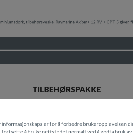
uminiumsdørk, tilbehørsveske, Raymarine Axiom+ 12 RV + CPT-5 giver, fla
TILBEHØRSPAKKE
r informasjonskapsler for å forbedre brukeropplevelsen di
fortsette å bruke nettstedet normalt ved å godta bruk av