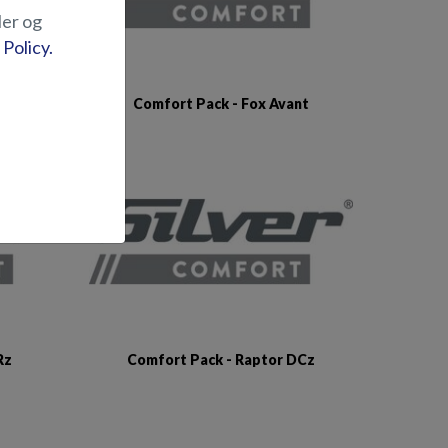
ler og
 Policy.
RX
Comfort Pack - Fox Avant
Rz
Comfort Pack - Raptor DCz