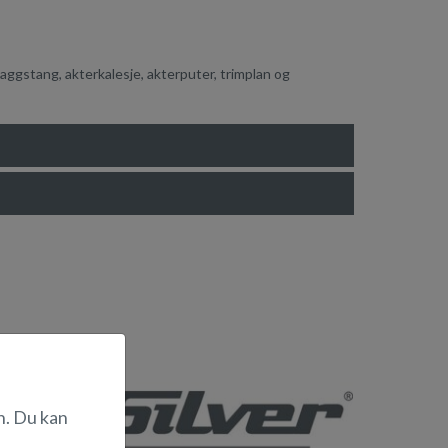
ggstang, akterkalesje, akterputer, trimplan og
n. Du kan