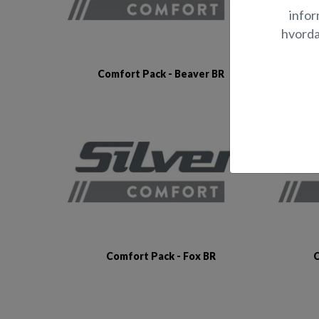
infor
hvorda
Comfort Pack - Beaver BR
C
Comfort Pack - Fox BR
C