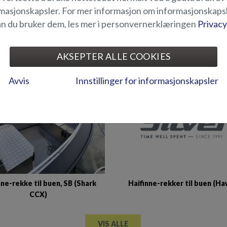
masjonskapsler. For mer informasjon om informasjonskaps
n du bruker dem, les mer i personvernerklæringen
Privacy
Haifinne-rekke til buen (Eag
ne-rekke til buen (Beaver BR)
AKSEPTER ALLE COOKIES
Avvis
Innstillinger for informasjonskapsler
Haifinne-rekker til buen (H
nne-rekke til buen, SB (Shark
CCX)
VIS ALLE