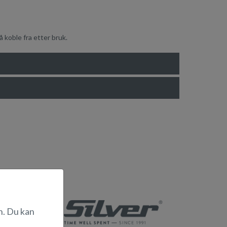
 koble fra etter bruk.
n. Du kan