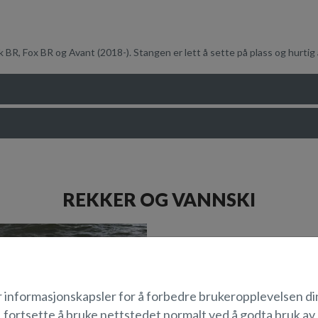
 BR, Fox BR og Avant (2018-). Stangen er lett å sette på plass og hurtig å
REKKER OG VANNSKI
r informasjonskapsler for å forbedre brukeropplevelsen di
fortsette å bruke nettstedet normalt ved å godta bruk av