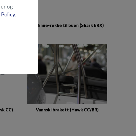
ler og
 Policy.
le BRX)
Haifinne-rekke til buen (Shark BRX)
awk CC)
Vannski brakett (Hawk CC/BR)