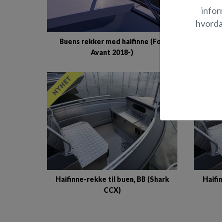
infor
hvorda
Buens rekker med haifinne (Fox
Haifin
Avant 2018-)
Haifinne-rekke til buen, BB (Shark
Haifi
CCX)