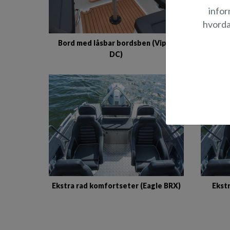
infor
hvorda
Bord med låsbar bordsben (Viper
Bord 
DC)
Ekstra rad komfortseter (Eagle BRX)
Ekstr