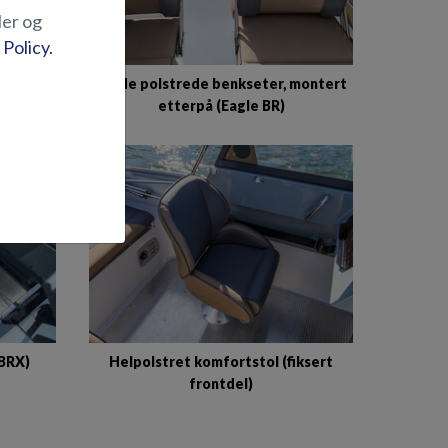
ler og
 Policy.
er,
Brede polstrede benkseter, montert
e BR)
etterpå (Eagle BR)
(BRX)
Helpolstret komfortstol (fiksert
frontdel)