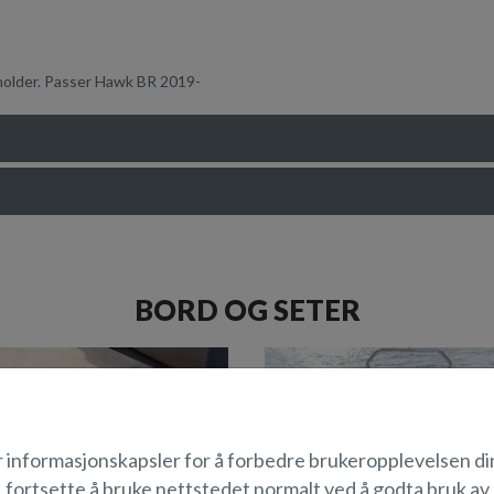
holder. Passer Hawk BR 2019-
BORD OG SETER
r informasjonskapsler for å forbedre brukeropplevelsen di
fortsette å bruke nettstedet normalt ved å godta bruk av