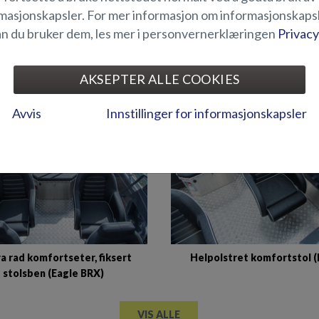
masjonskapsler. For mer informasjon om informasjonskaps
n du bruker dem, les mer i personvernerklæringen
Privacy
med separate bordben (Eagle
Brede polstrede benkset
BR)
fabrikksinstallasjon (Eagl
AKSEPTER ALLE COOKIES
Avvis
Innstillinger for informasjonskapsler
a rad komfortseter, fiksert
Helpolstret komfortstol 
stolsben (Eagle BRX)
VIS ALLE