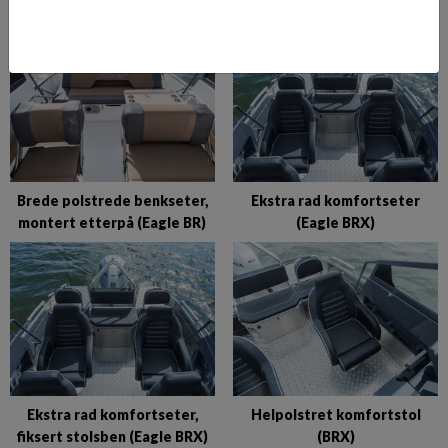
Brede polstrede benkseter,
Ekstra rad komfortseter
montert etterpå (Eagle BR)
(Eagle BRX)
Ekstra rad komfortseter,
Helpolstret komfortstol
fiksert stolsben (Eagle BRX)
(BRX)