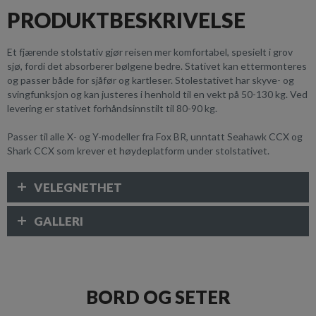
PRODUKTBESKRIVELSE
Et fjærende stolstativ gjør reisen mer komfortabel, spesielt i grov
sjø, fordi det absorberer bølgene bedre. Stativet kan ettermonteres
og passer både for sjåfør og kartleser. Stolestativet har skyve- og
svingfunksjon og kan justeres i henhold til en vekt på 50-130 kg. Ved
levering er stativet forhåndsinnstilt til 80-90 kg.
Passer til alle X- og Y-modeller fra Fox BR, unntatt Seahawk CCX og
Shark CCX som krever et høydeplatform under stolstativet.
VELEGNETHET
GALLERI
BORD OG SETER