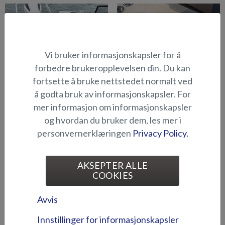
Vi bruker informasjonskapsler for å
forbedre brukeropplevelsen din. Du kan
fortsette å bruke nettstedet normalt ved
Bord med låsbar bordsben
Bord med separate bordben
å godta bruk av informasjonskapsler. For
(Viper DC)
(Eagle BR)
mer informasjon om informasjonskapsler
og hvordan du bruker dem, les mer i
personvernerklæringen
Privacy Policy.
AKSEPTER ALLE
COOKIES
Bord til sternen (Hawk BR
Brede polstrede benkseter,
Avvis
2019-)
fabrikksinstallasjon (Eagle
Innstillinger for informasjonskapsler
BR)