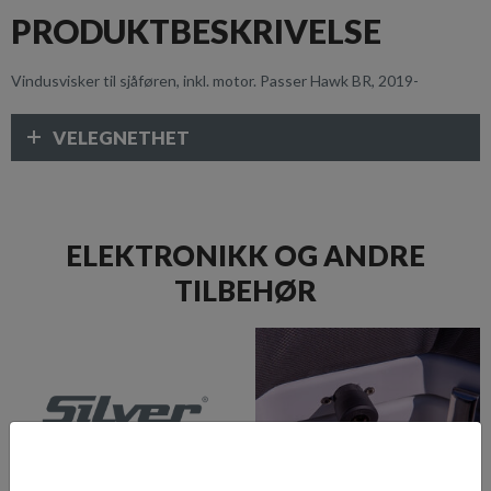
PRODUKTBESKRIVELSE
Vindusvisker til sjåføren, inkl. motor. Passer Hawk BR, 2019-
VELEGNETHET
ELEKTRONIKK OG ANDRE
TILBEHØR