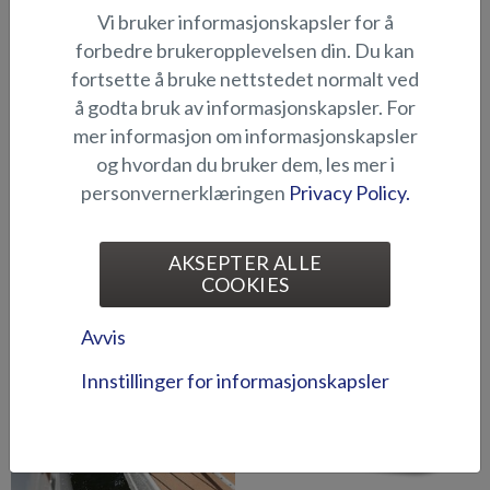
Vi bruker informasjonskapsler for å
Abloy-låsesett (Puma BRz)
Abloy-låsesystem (Fox
forbedre brukeropplevelsen din. Du kan
2018-)
fortsette å bruke nettstedet normalt ved
å godta bruk av informasjonskapsler. For
mer informasjon om informasjonskapsler
og hvordan du bruker dem, les mer i
personvernerklæringen
Privacy Policy.
Abloy-låsesystem (Hawk BR
Ankerspill (Raptor DC)
AKSEPTER ALLE
COOKIES
2019-)
Avvis
Innstillinger for informasjonskapsler