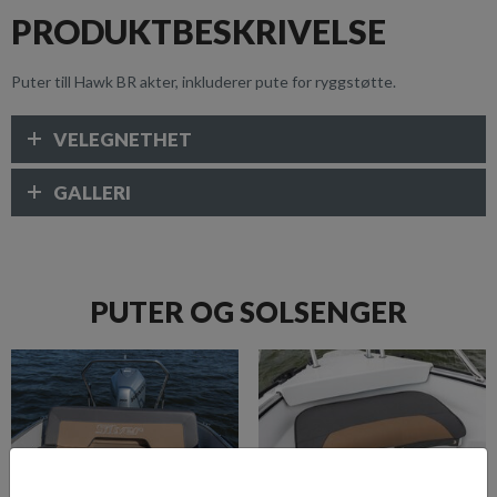
PRODUKTBESKRIVELSE
Puter till Hawk BR akter, inkluderer pute for ryggstøtte.
VELEGNETHET
GALLERI
PUTER OG SOLSENGER