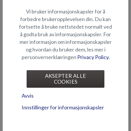
Vi bruker informasjonskapsler for å
Pute til akter/solseng
Pute til baugen (Beaver BR)
(Eagle BR)
forbedre brukeropplevelsen din. Du kan
fortsette å bruke nettstedet normalt ved
å godta bruk av informasjonskapsler. For
mer informasjon om informasjonskapsler
og hvordan du bruker dem, les mer i
personvernerklæringen
Privacy Policy.
Pute til baugens
Pute til baugens
AKSEPTER ALLE
løfteplattform (Shark BRX)
løfteplattform (BRX)
COOKIES
Avvis
Innstillinger for informasjonskapsler