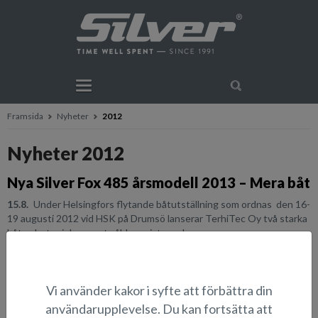
Framsida
Nyheter
2012
Nyheter 2012
Nya Silver Fox 485 årsmodell 2013 – Mera båt
15.8.
Under Helsingfors flytande båtutställning som ordnas den 16-
19 augusti 2012 vid HSK på Drumsö lanserar TerhiTec Oy två starka
båt nyheter i den mest sålda registrerad...
Kellox AS is the new distributor of Silver
Vi använder kakor i syfte att förbättra din
AluFibre™ boats in Norway.
användarupplevelse. Du kan fortsätta att
5.8.
TerhiTec Oy and Kellox AS have signed a long term distribution