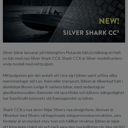
Silver-båtar lanserar på Helsingfors Flytande båtutställning en helt
ny båt med nya Silver Shark CCX. Shark CCX är Silver-modellseriens
enda modell med mittpulpet.
Mittpulpeten gör det enkelt att röra sig i båten samt utföra olika
manövreringar vid t.ex. fiske eller transport. Båten är tillverkad helt i
aluminium liksom övriga X-seriens båtar, med undantag av
glasfiberkonsollen. Behoven vid sportfiske och båtens mångsidighet
har framförallt betonats vid framtagandet av båten.
Shark CCX:s nya skrov följer Silvers nya designform. Skrovet är
tillverkat med Silvers väl beprövade sidopontonskonstruktion, vars
fördelar är en mycket styv, tyst och hållbar struktur. Båten är mjuk
att köra även i hård sjö och tack vare den nya köllisten rör den sig lätt