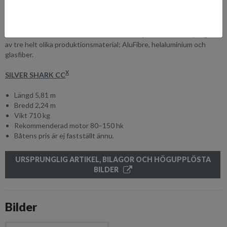
I 30 år har finska Silver-båtar designats och tillverkats med ett stort
hjärta och kompromisslös professionalism i södra Österbotten i
Etseri. Silver är det enda båtmärket som erbjuder ett modellprogram
av tre helt olika produktionsmaterial; AluFibre, helaluminium och
glasfiber.
X
SILVER SHARK CC
Längd 5,81 m
Bredd 2,24 m
Vikt 710 kg
Rekommenderad motor 80–150 hk
Båtens pris är ej fastställt ännu.
URSPRUNGLIG ARTIKEL, BILAGOR OCH HÖGUPPLÖSTA
BILDER
Bilder