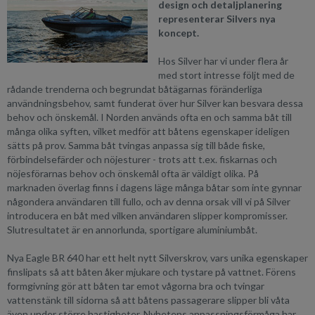
design och detaljplanering
representerar Silvers nya
koncept.
Hos Silver har vi under flera år
med stort intresse följt med de
rådande trenderna och begrundat båtägarnas föränderliga
användningsbehov, samt funderat över hur Silver kan besvara dessa
behov och önskemål. I Norden används ofta en och samma båt till
många olika syften, vilket medför att båtens egenskaper ideligen
sätts på prov. Samma båt tvingas anpassa sig till både fiske,
förbindelsefärder och nöjesturer - trots att t.ex. fiskarnas och
nöjesförarnas behov och önskemål ofta är väldigt olika. På
marknaden överlag finns i dagens läge många båtar som inte gynnar
någondera användaren till fullo, och av denna orsak vill vi på Silver
introducera en båt med vilken användaren slipper kompromisser.
Slutresultatet är en annorlunda, sportigare aluminiumbåt.
Nya Eagle BR 640 har ett helt nytt Silverskrov, vars unika egenskaper
finslipats så att båten åker mjukare och tystare på vattnet. Förens
formgivning gör att båten tar emot vågorna bra och tvingar
vattenstänk till sidorna så att båtens passagerare slipper bli våta
även under större hastigheter. Nyhetens anpassningsförmåga har