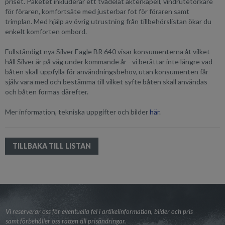
priset. Paketet inkluderar ett tvådelat akterkapell, vindrutetorkare
för föraren, komfortsäte med justerbar fot för föraren samt
trimplan. Med hjälp av övrig utrustning från tillbehörslistan ökar du
enkelt komforten ombord.
Fullständigt nya Silver Eagle BR 640 visar konsumenterna åt vilket
håll Silver är på väg under kommande år - vi berättar inte längre vad
båten skall uppfylla för användningsbehov, utan konsumenten får
själv vara med och bestämma till vilket syfte båten skall användas
och båten formas därefter.
Mer information, tekniska uppgifter och bilder
här
.
TILLBAKA TILL LISTAN
Vi reserverar oss för eventuella fel i artikelinformation, bilder och pris
samt förbehåller oss rätten till prisändringar.