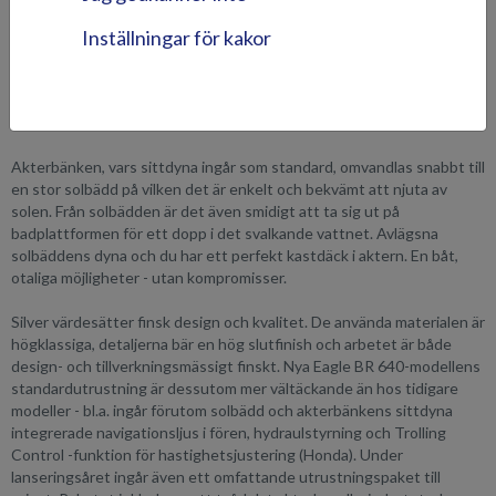
soffliknande vadderade bänkar, vars ryggstöd enkelt kan svängas så
att man kan umgås med dem på akterbänken. Kartläsarens säte är ca
Inställningar för kakor
70 cm brett, vilket passar bra för en vuxen tillsammans med ett
mindre barn. Under kartläsarens säte finns ett stort
förvaringsutrymme. Förarens ca 50 cm breda sittbänk har en
uppfällbar framdel och ett justerbart ryggstöd.
Akterbänken, vars sittdyna ingår som standard, omvandlas snabbt till
en stor solbädd på vilken det är enkelt och bekvämt att njuta av
solen. Från solbädden är det även smidigt att ta sig ut på
badplattformen för ett dopp i det svalkande vattnet. Avlägsna
solbäddens dyna och du har ett perfekt kastdäck i aktern. En båt,
otaliga möjligheter - utan kompromisser.
Silver värdesätter finsk design och kvalitet. De använda materialen är
högklassiga, detaljerna bär en hög slutfinish och arbetet är både
design- och tillverkningsmässigt finskt. Nya Eagle BR 640-modellens
standardutrustning är dessutom mer vältäckande än hos tidigare
modeller - bl.a. ingår förutom solbädd och akterbänkens sittdyna
integrerade navigationsljus i fören, hydraulstyrning och Trolling
Control -funktion för hastighetsjustering (Honda). Under
lanseringsåret ingår även ett omfattande utrustningspaket till