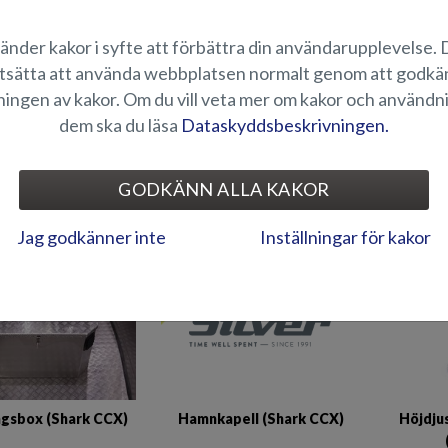
änder kakor i syfte att förbättra din användarupplevelse.
tsätta att använda webbplatsen normalt genom att godk
ingen av kakor. Om du vill veta mer om kakor och användn
dem ska du läsa
Dataskyddsbeskrivningen.
Fäste för frontmonterad
Förens 
stång med fäste
GODKÄNN ALLA KAKOR
motor (Shark CCX/BRX)
gle BRX/Shark
CCX/BRX)
Jag godkänner inte
Inställningar för kakor
Hamnkapell (Shark CCX)
ngsbox (Shark CCX)
Höjdjus