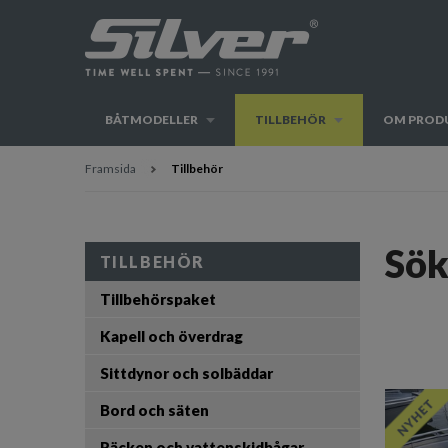
BÅTMODELLER
TILLBEHÖR
OM PROD
Framsida
Tillbehör
Sök
TILLBEHÖR
Tillbehörspaket
Kapell och överdrag
Sittdynor och solbäddar
Bord och säten
Räcken och vattenskidbågar