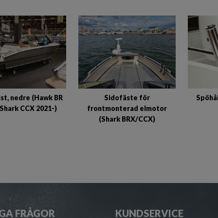
ist, nedre (Hawk BR
Sidofäste för
Spöhål
Shark CCX 2021-)
frontmonterad elmotor
(Shark BRX/CCX)
GA FRÅGOR
KUNDSERVICE