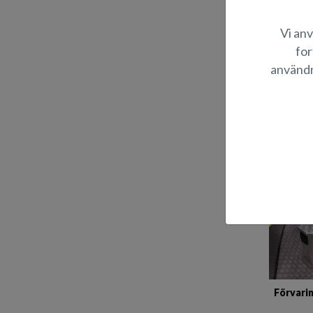
Vi anv
for
användn
Flagg
(Ea
Förvari