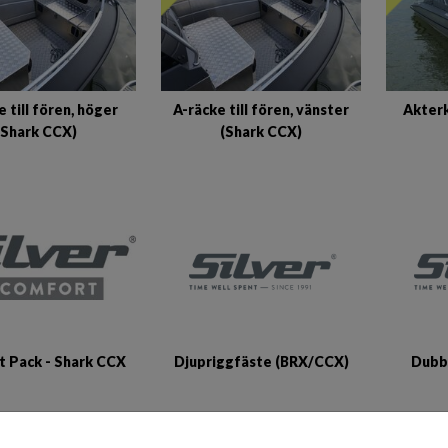
e till fören, höger
A-räcke till fören, vänster
Akterk
(Shark CCX)
(Shark CCX)
Djupriggfäste (BRX/CCX)
Dubb
 Pack - Shark CCX