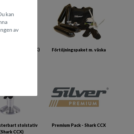
 Du kan
änna
ingen av
dynsats (Shark CCX)
Förtöjningspaket m. väska
terbart stolstativ
Premium Pack - Shark CCX
(Shark CCX)