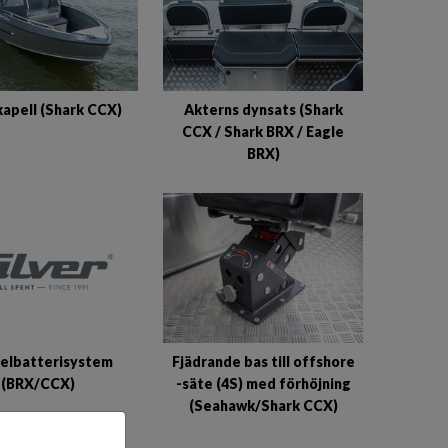
apell (Shark CCX)
Akterns dynsats (Shark
CCX / Shark BRX / Eagle
BRX)
elbatterisystem
Fjädrande bas till offshore
(BRX/CCX)
-säte (4S) med förhöjning
(Seahawk/Shark CCX)