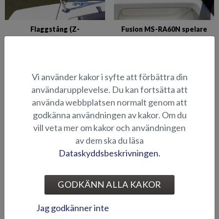
Flaggstång (Z-
Fusion MS-RA60N spelare
modeller/Seahawk C)
med fyra högtalare (Raptor
DC)
Vi använder kakor i syfte att förbättra din
användarupplevelse. Du kan fortsätta att
använda webbplatsen normalt genom att
godkänna användningen av kakor. Om du
vill veta mer om kakor och användningen
av dem ska du läsa
Dataskyddsbeskrivningen.
Förtöjningspaket (Raptor
Hamnkapell (Raptor DC)
DC/ST)
GODKÄNN ALLA KAKOR
Jag godkänner inte