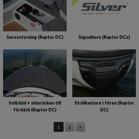
Signalhorn (Raptor DCz)
Servostyrning (Raptor DC)
Solbädd + sidoräcken till
Strålkastare i fören (Raptor
fördäck (Raptor DC)
DC)
1
2