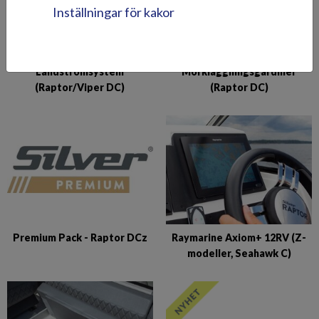
Inställningar för kakor
Landströmsystem
Mörkläggningsgardiner
(Raptor/Viper DC)
(Raptor DC)
Premium Pack - Raptor DCz
Raymarine Axiom+ 12RV (Z-
modeller, Seahawk C)