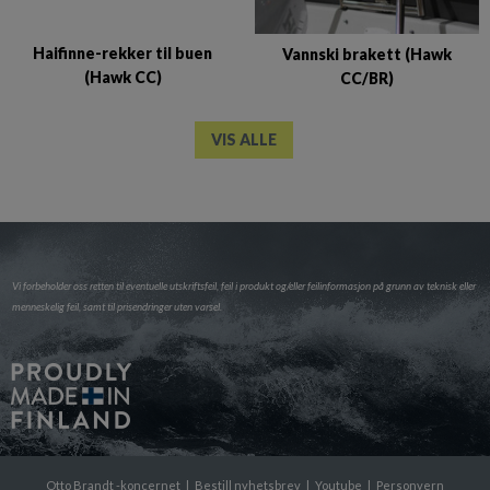
Haifinne-rekker til buen
Vannski brakett (Hawk
(Hawk CC)
CC/BR)
VIS ALLE
Vi forbeholder oss retten til eventuelle utskriftsfeil, feil i produkt og/eller feilinformasjon på grunn av teknisk eller
menneskelig feil, samt til prisendringer uten varsel.
Otto Brandt -koncernet
|
Bestill nyhetsbrev
|
Youtube
|
Personvern