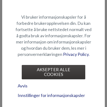
REKKER OG VANNSKI
Vi bruker informasjonskapsler for å
forbedre brukeropplevelsen din. Du kan
fortsette å bruke nettstedet normalt ved
å godta bruk av informasjonskapsler. For
mer informasjon om informasjonskapsler
og hvordan du bruker dem, les mer i
personvernerklæringen
Privacy Policy.
Buens rekker med haifinne
Haifinne-rekke til buen
(Fox Avant 2018-)
(Beaver BR)
AKSEPTER ALLE
COOKIES
Avvis
Innstillinger for informasjonskapsler