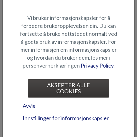
FORHANDLERE
TILBEHØR
Kalesje og deksel
Vi bruker informasjonskapsler for å
Puter og solsenger
forbedre brukeropplevelsen din. Du kan
Bord og seter
fortsette å bruke nettstedet normalt ved
Rekker og vannski
å godta bruk av informasjonskapsler. For
mer informasjon om informasjonskapsler
Fiskeutstyr
og hvordan du bruker dem, les mer i
Gulvflater
personvernerklæringen
Privacy Policy.
Elektronikk og andre
tilbehør
Tilbehør, eldre båtmodeller
AKSEPTER ALLE
Tilbehørspakke
COOKIES
ENESTÅENDE
OM PRODUKTENE
Avvis
KONSTRUKSJON
For media/forhandlere
Innstillinger for informasjonskapsler
Petestep®
Testrapporter