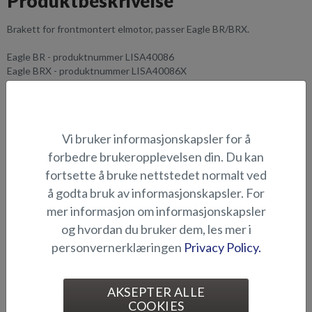
Produktbeskrivelse
Brakett for frontmontert elmotor, passer Eagle BR/BRX.
Eagle BR - produktnummer LISA40086
Eagle BRX - produktnummer LISA40086X
VELEGNETHET
GALLERI
Vi bruker informasjonskapsler for å
forbedre brukeropplevelsen din. Du kan
fortsette å bruke nettstedet normalt ved
FISKEUTSTYR
å godta bruk av informasjonskapsler. For
mer informasjon om informasjonskapsler
og hvordan du bruker dem, les mer i
personvernerklæringen
Privacy Policy.
AKSEPTER ALLE
COOKIES