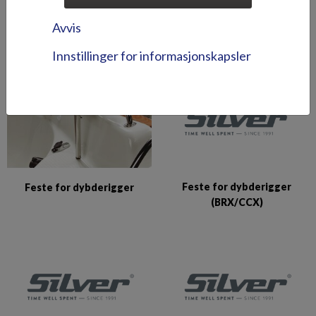
Dypriggfeste, hjørnefeste
Ekstra rekke for
Avvis
for rekke
dypriggfeste
Innstillinger for informasjonskapsler
Feste for dybderigger
Feste for dybderigger
(BRX/CCX)