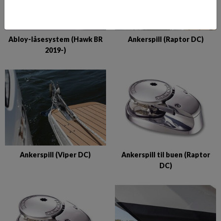
Abloy-låsesystem (Hawk BR
Ankerspill (Raptor DC)
2019-)
Ankerspill (Viper DC)
Ankerspill til buen (Raptor
DC)