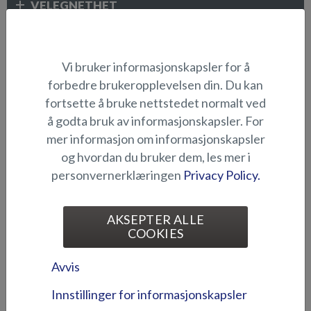
VELEGNETHET
ELEKTRONIKK OG ANDRE TILBEHØR
Vi bruker informasjonskapsler for å
forbedre brukeropplevelsen din. Du kan
fortsette å bruke nettstedet normalt ved
å godta bruk av informasjonskapsler. For
mer informasjon om informasjonskapsler
og hvordan du bruker dem, les mer i
personvernerklæringen
Privacy Policy.
Abloy-låsesett (Puma BRz)
Abloy-låsesystem (Fox
AKSEPTER ALLE
2018-)
COOKIES
Avvis
Innstillinger for informasjonskapsler