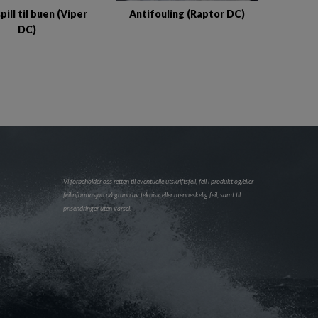
ill til buen (Viper
Antifouling (Raptor DC)
DC)
Vi forbeholder oss retten til eventuelle utskriftsfeil, feil i produkt og/eller
feilinformasjon på grunn av teknisk eller menneskelig feil, samt til
prisendringer uten varsel.