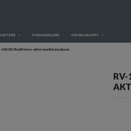
DUKTENE
FORHANDLERE
OM SELSKAPET
-100 3D/RealVision -akterspeilstransduser
RV-
AKT