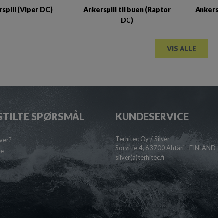
spill (Viper DC)
Ankerspill til buen (Raptor
Ankersp
DC)
VIS ALLE
STILTE SPØRSMÅL
KUNDESERVICE
Terhitec Oy / Silver
lver?
Sorvitie 4, 63700 Ähtäri - FINLAND
re
silver(a)terhitec.fi