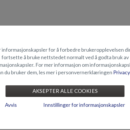
uktbeskrivelse
r informasjonskapsler for å forbedre brukeropplevelsen di
fortsette å bruke nettstedet normalt ved å godta bruk av
ter inkluderer som standard en 9” Raymarine Axiom+ -multifunksjonsskj
masjonskapsler. For mer informasjon om informasjonskaps
 ikke skjermens 3D/RealVision -funksjoner, så hvis du vil tage disse ib
n du bruker dem, les mer i personvernerklæringen
Privacy
duser.
ELEGNETHET
AKSEPTER ALLE COOKIES
ALLERI
Avvis
Innstillinger for informasjonskapsler