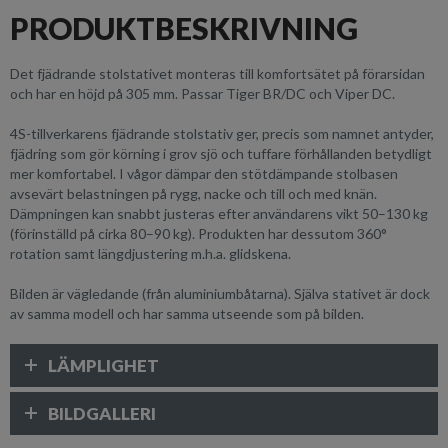
PRODUKTBESKRIVNING
Det fjädrande stolstativet monteras till komfortsätet på förarsidan
och har en höjd på 305 mm. Passar Tiger BR/DC och Viper DC.
4S-tillverkarens fjädrande stolstativ ger, precis som namnet antyder,
fjädring som gör körning i grov sjö och tuffare förhållanden betydligt
mer komfortabel. I vågor dämpar den stötdämpande stolbasen
avsevärt belastningen på rygg, nacke och till och med knän.
Dämpningen kan snabbt justeras efter användarens vikt 50–130 kg
(förinställd på cirka 80–90 kg). Produkten har dessutom 360°
rotation samt längdjustering m.h.a. glidskena.
Bilden är vägledande (från aluminiumbåtarna). Själva stativet är dock
av samma modell och har samma utseende som på bilden.
LÄMPLIGHET
BILDGALLERI