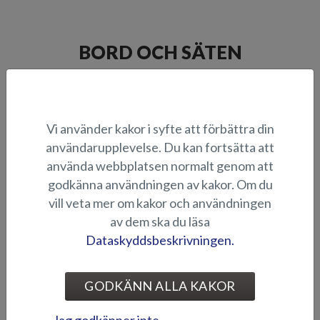
BORD OCH SÄTEN
Vi använder kakor i syfte att förbättra din
användarupplevelse. Du kan fortsätta att
använda webbplatsen normalt genom att
godkänna användningen av kakor. Om du
Bord m. bordsben (Tiger
Bord med låsbart bordsben
vill veta mer om kakor och användningen
BR/DC, Puma BR)
(Viper DC)
av dem ska du läsa
Dataskyddsbeskrivningen.
GODKÄNN ALLA KAKOR