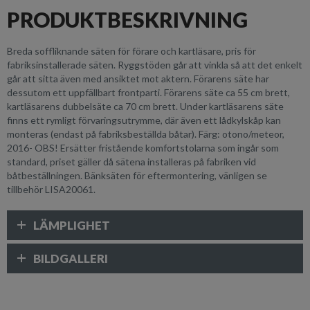
PRODUKTBESKRIVNING
Breda soffliknande säten för förare och kartläsare, pris för
fabriksinstallerade säten. Ryggstöden går att vinkla så att det enkelt
går att sitta även med ansiktet mot aktern. Förarens säte har
dessutom ett uppfällbart frontparti. Förarens säte ca 55 cm brett,
kartläsarens dubbelsäte ca 70 cm brett. Under kartläsarens säte
finns ett rymligt förvaringsutrymme, där även ett lådkylskåp kan
monteras (endast på fabriksbeställda båtar). Färg: otono/meteor,
2016- OBS! Ersätter fristående komfortstolarna som ingår som
standard, priset gäller då sätena installeras på fabriken vid
båtbeställningen. Bänksäten för eftermontering, vänligen se
tillbehör LISA20061.
LÄMPLIGHET
BILDGALLERI