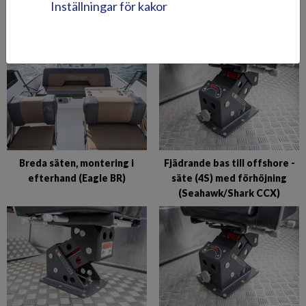
Bord med separat bordsben
Bord till akterns sittbrunn
Inställningar för kakor
(Eagle BR)
(Hawk BR 2019-)
Breda säten, montering i
Fjädrande bas till offshore -
efterhand (Eagle BR)
säte (4S) med förhöjning
(Seahawk/Shark CCX)