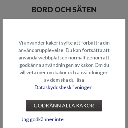
BORD OCH SÄTEN
Vi använder kakor i syfte att förbättra din
användarupplevelse. Du kan fortsätta att
använda webbplatsen normalt genom att
godkänna användningen av kakor. Om du
Bord m. bordsben (Tiger
Bord med låsbart bordsben
vill veta mer om kakor och användningen
BR/DC, Puma BR)
(Viper DC)
av dem ska du läsa
Dataskyddsbeskrivningen.
GODKÄNN ALLA KAKOR
Jag godkänner inte