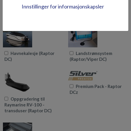
Flaggstang (Raptor
Fusion MS-RA70N -
Innstillinger for informasjonskapsler
DCz)
musikkspiller + 4
høyttaler (Raptor DC)
Havnekalesje (Raptor
Landstrømsystem
DC)
(Raptor/Viper DC)
Premium Pack - Raptor
DCz
Oppgradering til
Raymarine RV-100 -
transduser (Raptor DC)