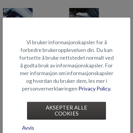
Automatisk
Blendingsgardiner
Vi bruker informasjonskapsler for å
båttrimsystem (Raptor
(Raptor DC)
DCz)
forbedre brukeropplevelsen din. Du kan
fortsette å bruke nettstedet normalt ved
å godta bruk av informasjonskapsler. For
mer informasjon om informasjonskapsler
Comfort Pack - Raptor
og hvordan du bruker dem, les mer i
DCz
personvernerklæringen
Privacy Policy.
Dometic CRD50 -
kjøleskap (Raptor)
AKSEPTER ALLE
COOKIES
Avvis