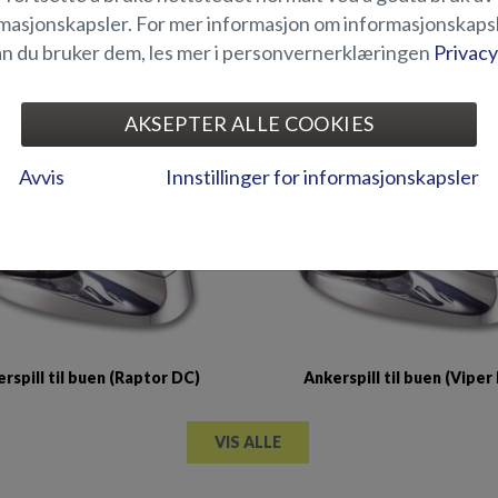
masjonskapsler. For mer informasjon om informasjonskaps
n du bruker dem, les mer i personvernerklæringen
Privacy
oy-låsesystem (Fox 2018-)
Abloy-låsesystem (Hawk BR 
AKSEPTER ALLE COOKIES
Avvis
Innstillinger for informasjonskapsler
rspill til buen (Raptor DC)
Ankerspill til buen (Viper
VIS ALLE