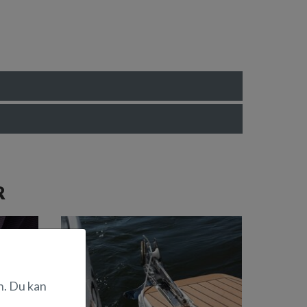
R
n. Du kan