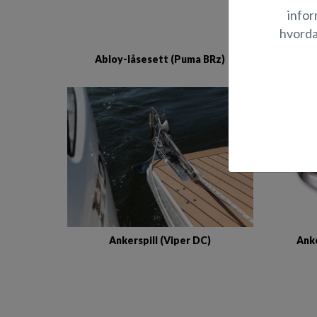
infor
hvorda
Abloy-låsesett (Puma BRz)
Abl
Ankerspill (Viper DC)
Anke