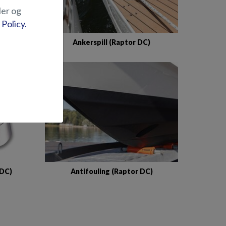
ler og
 Policy.
2019-)
Ankerspill (Raptor DC)
 DC)
Antifouling (Raptor DC)