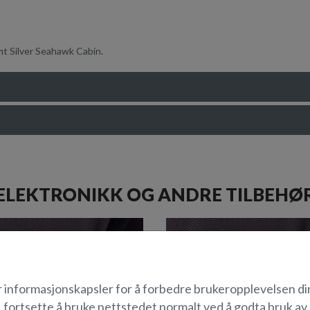
amt Silver Seahawk Cabin.
ELEKTRONIKK OG ANDRE TILBEHØ
r informasjonskapsler for å forbedre brukeropplevelsen di
fortsette å bruke nettstedet normalt ved å godta bruk av