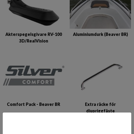
Akterspegelsgivare RV-100
Aluminiumdurk (Beaver BR)
3D/RealVision
Comfort Pack - Beaver BR
Extra räcke för
djupriggfäste