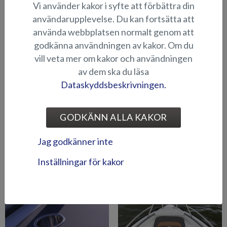
Vi använder kakor i syfte att förbättra din
användarupplevelse. Du kan fortsätta att
använda webbplatsen normalt genom att
godkänna användningen av kakor. Om du
vill veta mer om kakor och användningen
Fäste för frontmonterad
Flaggstång med fästen
elmotor (Beaver BR)
(Beaver/Fox 2020-)
av dem ska du läsa
Dataskyddsbeskrivningen.
GODKÄNN ALLA KAKOR
Jag godkänner inte
Inställningar för kakor
Hamnkapell (Beaver BR)
Förtöjningspaket m. väska